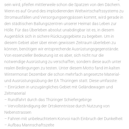
sein wird, pfeifen mittlerweile schon die Spatzen von den Dächern.
Wenn es auf Grund des implodierenden Weltwirtschaftssystems zu
Stromausfällen und Versorgungsengpässen kommt, wird gerade in
den städtischen Ballungszentren unserer Heimat das Leben zur
Hölle. Für das Überleben absolut unabdingbar ist es, in diesem
Augenblick sich in sichere Rückzugsgebiete zu begeben. Um in
diesem Gebiet aber über einen gewissen Zeitraum überleben zu
können, benötigen wir entsprechende Ausrüstungsgegenstände.
Von essenzieller Bedeutung ist es aber, sich nicht nur die
notwendige Ausrüstung zu verschaffen, sondern diese auch unter
realen Bedingungen zu testen. Unter diesem Motto fand im kalten
Wintermonat Dezember die schon mehrfach angesetzte Material-
und Ausrüstungsübung der EA Thüringen statt. Diese umfasste:
– Einrücken in unzugängliches Gebiet mit Geländewagen und
Zeltmaterial
– Rundfahrt durch das Thüringer Schiefergebirge
– Vervollständigung der Ortskenntnisse durch Nutzung von
Nebenstrassen
– Fahren mit unbeleuchtetem Konvoi nach Einbruch der Dunkelheit
– Aufbau Mannschaftszelte