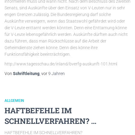
informieren muss und wann nicht. Nach dem Beschluss des zweiten
Senats, sind Auskünfte über den Einsatz von V-Leuten nur in sehr
engen Grenzen zulässig. Die Bundesregierung darf solche
Auskünfte verweigern, wenn das Staatswohl gefährdet wird oder
die V-Leute enttarnt werden könnten. Denn eine Enttarnung könne
für V-Leute lebensgefährlich werden. Auskünfte dürften auch nicht
dazu führen, dass man Rückschlüsse auf die Arbeit der
Geheimdienste ziehen könne. Denn dies könne ihre
Funktionsfähigkeit beeinträchtigen.
http://www.tagesschau.de/inland/bverfg-auskunft-101.html
Von
Schriftleitung
, vor
9 Jahren
ALLGEMEIN
HAFTBEFEHLE IM
SCHNELLVERFAHREN? …
HAFTBEFEHLE IM SCHNELLVERFAHREN?