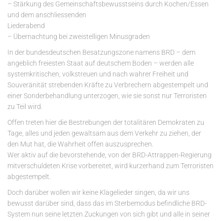
– Stärkung des Gemeinschaftsbewusstseins durch Kochen/Essen
und dem anschliessenden
Liederabend
– Übernachtung bei zweistelligen Minusgraden
In der bundesdeutschen Besatzungszone namens BRD – dem
angeblich freiesten Staat auf deutschem Boden – werden alle
systemkritischen, volkstreuen und nach wahrer Freiheit und
Souveränität strebenden Kräfte zu Verbrechern abgestempelt und
einer Sonderbehandlung unterzogen, wie sie sonst nur Terroristen
zu Teil wird.
Offen treten hier die Bestrebungen der totalitären Demokraten zu
Tage, alles und jeden gewaltsam aus dem Verkehr zu ziehen, der
den Mut hat, die Wahrheit offen auszusprechen.
Wer aktiv auf die bevorstehende, von der BRD-Attrappen-Regierung
mitverschuldeten Krise vorbereitet, wird kurzerhand zum Terroristen
abgestempelt.
Doch darüber wollen wir keine Klagelieder singen, da wir uns
bewusst darüber sind, dass das im Sterbemodus befindliche BRD-
System nun seine letzten Zuckungen von sich gibt und alle in seiner