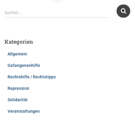
der
S
Suchen …
u
Beiträge
c
h
e
Kategorien
n
n
Allgemein
a
c
Gefangenenhilfe
h
:
Rechtshilfe / Rechtstipps
Repression
Solidarität
Veranstaltungen