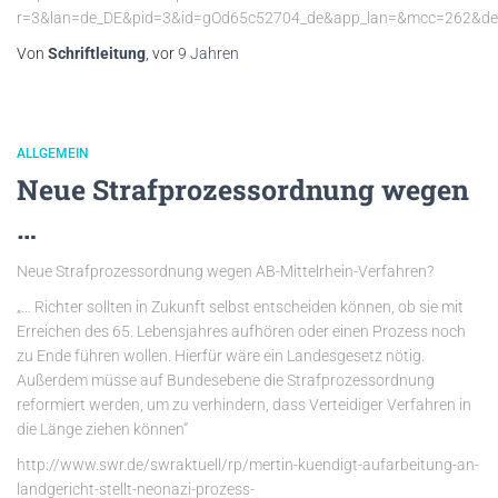
r=3&lan=de_DE&pid=3&id=gOd65c52704_de&app_lan=&mcc=262&de
Von
Schriftleitung
, vor
9 Jahren
ALLGEMEIN
Neue Strafprozessordnung wegen
…
Neue Strafprozessordnung wegen AB-Mittelrhein-Verfahren?
„… Richter sollten in Zukunft selbst entscheiden können, ob sie mit
Erreichen des 65. Lebensjahres aufhören oder einen Prozess noch
zu Ende führen wollen. Hierfür wäre ein Landesgesetz nötig.
Außerdem müsse auf Bundesebene die Strafprozessordnung
reformiert werden, um zu verhindern, dass Verteidiger Verfahren in
die Länge ziehen können“
http://www.swr.de/swraktuell/rp/mertin-kuendigt-aufarbeitung-an-
landgericht-stellt-neonazi-prozess-