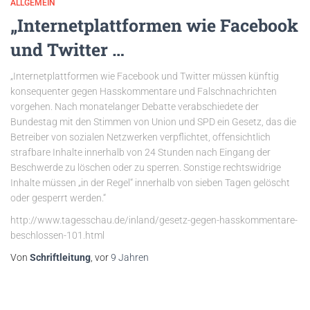
ALLGEMEIN
„Internetplattformen wie Facebook
und Twitter …
„Internetplattformen wie Facebook und Twitter müssen künftig
konsequenter gegen Hasskommentare und Falschnachrichten
vorgehen. Nach monatelanger Debatte verabschiedete der
Bundestag mit den Stimmen von Union und SPD ein Gesetz, das die
Betreiber von sozialen Netzwerken verpflichtet, offensichtlich
strafbare Inhalte innerhalb von 24 Stunden nach Eingang der
Beschwerde zu löschen oder zu sperren. Sonstige rechtswidrige
Inhalte müssen „in der Regel“ innerhalb von sieben Tagen gelöscht
oder gesperrt werden.“
http://www.tagesschau.de/inland/gesetz-gegen-hasskommentare-
beschlossen-101.html
Von
Schriftleitung
, vor
9 Jahren