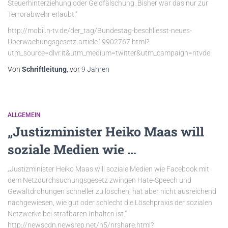
Steuerhinterziehung oder Geldfälschung. Bisher war das nur zur
Terrorabwehr erlaubt.“
http://mobil.n-tv.de/der_tag/Bundestag-beschliesst-neues-
Uberwachungsgesetz-article19902767.html?
utm_source=dlvr.it&utm_medium=twitter&utm_campaign=ntvde
Von
Schriftleitung
, vor
9 Jahren
ALLGEMEIN
„Justizminister Heiko Maas will
soziale Medien wie …
„Justizminister Heiko Maas will soziale Medien wie Facebook mit
dem Netzdurchsuchungsgesetz zwingen Hate-Speech und
Gewaltdrohungen schneller zu löschen, hat aber nicht ausreichend
nachgewiesen, wie gut oder schlecht die Löschpraxis der sozialen
Netzwerke bei strafbaren Inhalten ist.“
http://newscdn.newsrep.net/h5/nrshare.html?