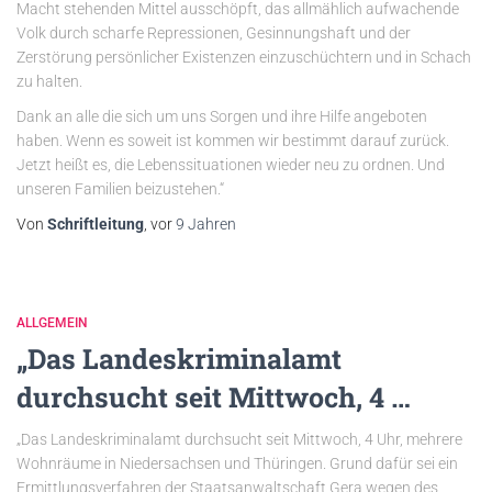
Macht stehenden Mittel ausschöpft, das allmählich aufwachende
Volk durch scharfe Repressionen, Gesinnungshaft und der
Zerstörung persönlicher Existenzen einzuschüchtern und in Schach
zu halten.
Dank an alle die sich um uns Sorgen und ihre Hilfe angeboten
haben. Wenn es soweit ist kommen wir bestimmt darauf zurück.
Jetzt heißt es, die Lebenssituationen wieder neu zu ordnen. Und
unseren Familien beizustehen.“
Von
Schriftleitung
, vor
9 Jahren
ALLGEMEIN
„Das Landeskriminalamt
durchsucht seit Mittwoch, 4 …
„Das Landeskriminalamt durchsucht seit Mittwoch, 4 Uhr, mehrere
Wohnräume in Niedersachsen und Thüringen. Grund dafür sei ein
Ermittlungsverfahren der Staatsanwaltschaft Gera wegen des