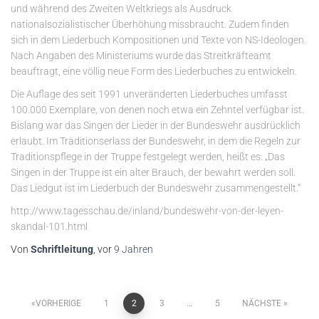
und während des Zweiten Weltkriegs als Ausdruck
nationalsozialistischer Überhöhung missbraucht. Zudem finden
sich in dem Liederbuch Kompositionen und Texte von NS-Ideologen.
Nach Angaben des Ministeriums wurde das Streitkräfteamt
beauftragt, eine völlig neue Form des Liederbuches zu entwickeln.
Die Auflage des seit 1991 unveränderten Liederbuches umfasst
100.000 Exemplare, von denen noch etwa ein Zehntel verfügbar ist.
Bislang war das Singen der Lieder in der Bundeswehr ausdrücklich
erlaubt. Im Traditionserlass der Bundeswehr, in dem die Regeln zur
Traditionspflege in der Truppe festgelegt werden, heißt es: „Das
Singen in der Truppe ist ein alter Brauch, der bewahrt werden soll.
Das Liedgut ist im Liederbuch der Bundeswehr zusammengestellt.“
http://www.tagesschau.de/inland/bundeswehr-von-der-leyen-
skandal-101.html
Von
Schriftleitung
, vor
9 Jahren
Seitennummerierung
VORHERIGE
1
2
3
…
5
NÄCHSTE