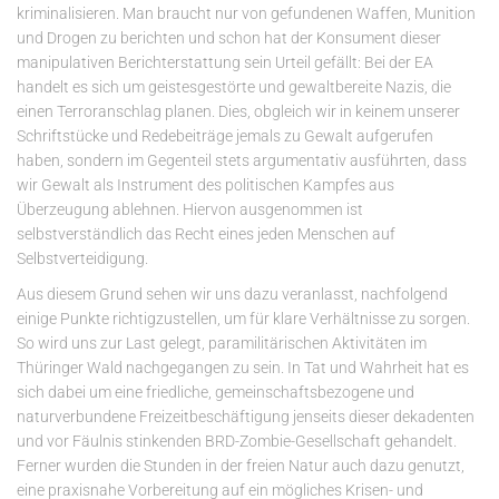
kriminalisieren. Man braucht nur von gefundenen Waffen, Munition
und Drogen zu berichten und schon hat der Konsument dieser
manipulativen Berichterstattung sein Urteil gefällt: Bei der EA
handelt es sich um geistesgestörte und gewaltbereite Nazis, die
einen Terroranschlag planen. Dies, obgleich wir in keinem unserer
Schriftstücke und Redebeiträge jemals zu Gewalt aufgerufen
haben, sondern im Gegenteil stets argumentativ ausführten, dass
wir Gewalt als Instrument des politischen Kampfes aus
Überzeugung ablehnen. Hiervon ausgenommen ist
selbstverständlich das Recht eines jeden Menschen auf
Selbstverteidigung.
Aus diesem Grund sehen wir uns dazu veranlasst, nachfolgend
einige Punkte richtigzustellen, um für klare Verhältnisse zu sorgen.
So wird uns zur Last gelegt, paramilitärischen Aktivitäten im
Thüringer Wald nachgegangen zu sein. In Tat und Wahrheit hat es
sich dabei um eine friedliche, gemeinschaftsbezogene und
naturverbundene Freizeitbeschäftigung jenseits dieser dekadenten
und vor Fäulnis stinkenden BRD-Zombie-Gesellschaft gehandelt.
Ferner wurden die Stunden in der freien Natur auch dazu genutzt,
eine praxisnahe Vorbereitung auf ein mögliches Krisen- und