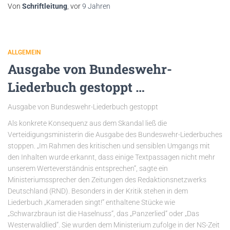
Von
Schriftleitung
, vor
9 Jahren
ALLGEMEIN
Ausgabe von Bundeswehr-
Liederbuch gestoppt …
Ausgabe von Bundeswehr-Liederbuch gestoppt
Als konkrete Konsequenz aus dem Skandal ließ die
Verteidigungsministerin die Ausgabe des Bundeswehr-Liederbuches
stoppen. „Im Rahmen des kritischen und sensiblen Umgangs mit
den Inhalten wurde erkannt, dass einige Textpassagen nicht mehr
unserem Werteverständnis entsprechen“, sagte ein
Ministeriumssprecher den Zeitungen des Redaktionsnetzwerks
Deutschland (RND). Besonders in der Kritik stehen in dem
Liederbuch „Kameraden singt!“ enthaltene Stücke wie
„Schwarzbraun ist die Haselnuss“, das „Panzerlied“ oder „Das
Westerwaldlied“. Sie wurden dem Ministerium zufolge in der NS-Zeit