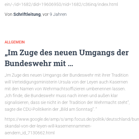
ein/-/id=1682/did=19606950/nid=1682/c36inq/index.html
Von
Schriftleitung
, vor
9 Jahren
ALLGEMEIN
„Im Zuge des neuen Umgangs der
Bundeswehr mit …
„Im Zuge des neuen Umgangs der Bundeswehr mit ihrer Tradition
will Verteidigungsministerin Ursula von der Leyen auch Kasernen
mit den Namen von Wehrmachtsoffizieren umbenennen lassen.
„Ich finde, die Bundeswehr muss nach innen und außen klar
signalisieren, dass sie nicht in der Tradition der Wehrmacht steht“,
sagte die CDU-Politikerin der „Bild am Sonntag“. “
https://www.google.de/amp/s/amp.focus.de/politik/deutschland/bu
skandal-von-der-leyen-will-kasernennammen-
aendern_id_7130662.html