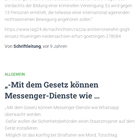
Verdachts der Bildung einer kriminellen Vereinigung. Es wird gegen
13 Personen ermittelt, die teilweise einer international agierenden
rechtsextremen Bewegung angehören sollen.“
https://www.tag24.de/nachrichten/razzia-antiterroreinehit-gsg9-
einsatz-thueringen-niedersachsen-erfurt-goettingen-278084
Von
Schriftleitung
, vor
9 Jahren
ALLGEMEIN
„-Mit dem Gesetz können
Messenger-Dienste wie …
„-Mit dem Gesetz können Messenger-Dienste wie Whatsapp
überwacht werden.
-Dafür wollen die Sicherheitsbehörden einen Staatstrojaner auf dem
Gerät installieren.
-Möglich ist das künftig bei Straftaten wie Mord, Totschlag,