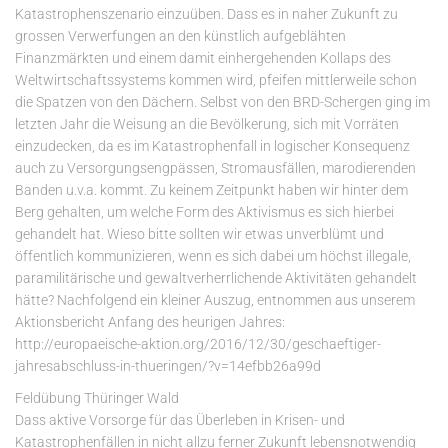
Katastrophenszenario einzuüben. Dass es in naher Zukunft zu
grossen Verwerfungen an den künstlich aufgeblähten
Finanzmärkten und einem damit einhergehenden Kollaps des
Weltwirtschaftssystems kommen wird, pfeifen mittlerweile schon
die Spatzen von den Dächern. Selbst von den BRD-Schergen ging im
letzten Jahr die Weisung an die Bevölkerung, sich mit Vorräten
einzudecken, da es im Katastrophenfall in logischer Konsequenz
auch zu Versorgungsengpässen, Stromausfällen, marodierenden
Banden u.v.a. kommt. Zu keinem Zeitpunkt haben wir hinter dem
Berg gehalten, um welche Form des Aktivismus es sich hierbei
gehandelt hat. Wieso bitte sollten wir etwas unverblümt und
öffentlich kommunizieren, wenn es sich dabei um höchst illegale,
paramilitärische und gewaltverherrlichende Aktivitäten gehandelt
hätte? Nachfolgend ein kleiner Auszug, entnommen aus unserem
Aktionsbericht Anfang des heurigen Jahres:
http://europaeische-aktion.org/2016/12/30/geschaeftiger-
jahresabschluss-in-thueringen/?v=14efbb26a99d
Feldübung Thüringer Wald
Dass aktive Vorsorge für das Überleben in Krisen- und
Katastrophenfällen in nicht allzu ferner Zukunft lebensnotwendig