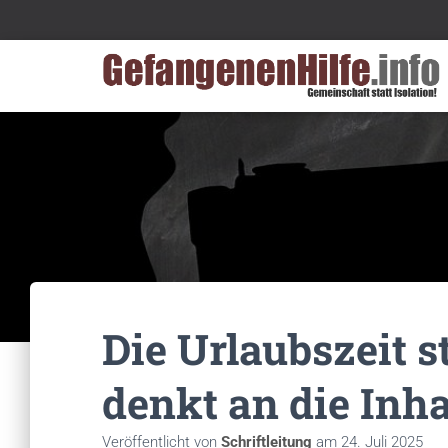
Die Urlaubszeit st
denkt an die Inha
Veröffentlicht von
Schriftleitung
am
24. Juli 2025