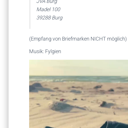
JVA Burg
Madel 100
39288 Burg
(Empfang von Briefmarken NICHT möglich)
Musik: Fylgien
Video-
Player