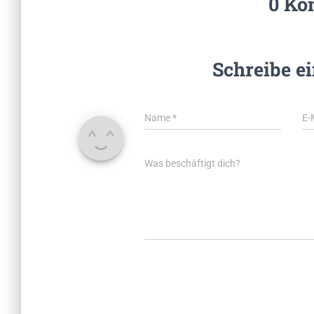
0 Ko
Schreibe e
Name
*
E-
Was beschäftigt dich?