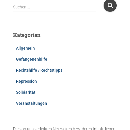
S
Suchen …
u
c
h
e
Kategorien
n
n
Allgemein
a
c
Gefangenenhilfe
h
:
Rechtshilfe / Rechtstipps
Repression
Solidarität
Veranstaltungen
Die von uns verlinkten Netzseiten bzw. deren Inhalt, liegen